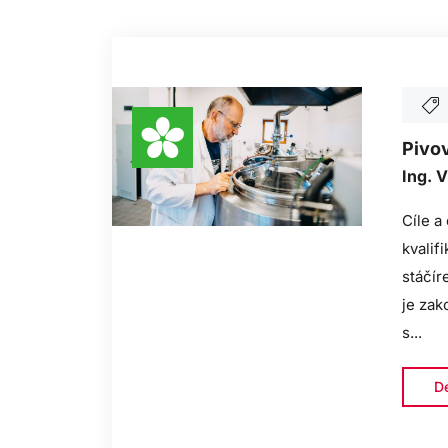
Pivov
Ing. V
Cíle a
kvalif
stáčír
je zak
s...
De