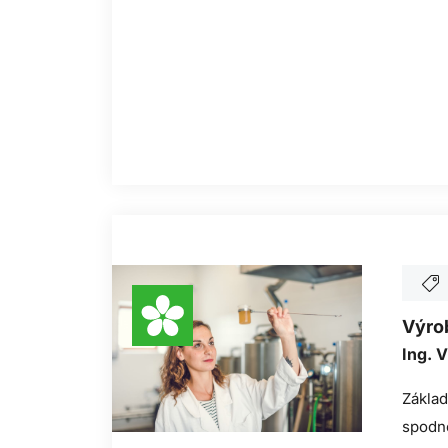
Výrob
Ing. V
Základ
spodn