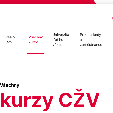
Univerzita
Pro studenty
Vše o
Všechny
třetího
a
CŽV
kurzy
věku
zaměstnance
Všechny
kurzy CŽV