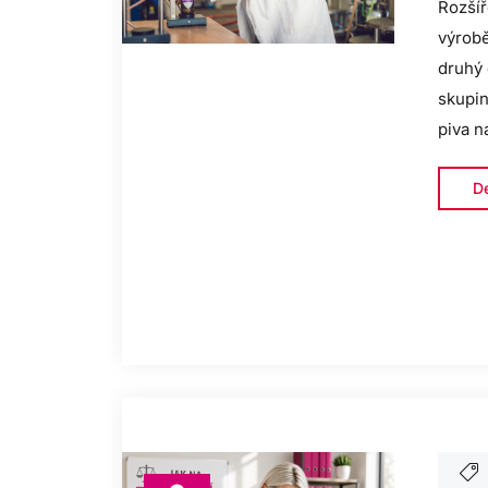
Rozšíř
výrobě
druhý 
skupin
piva n
De