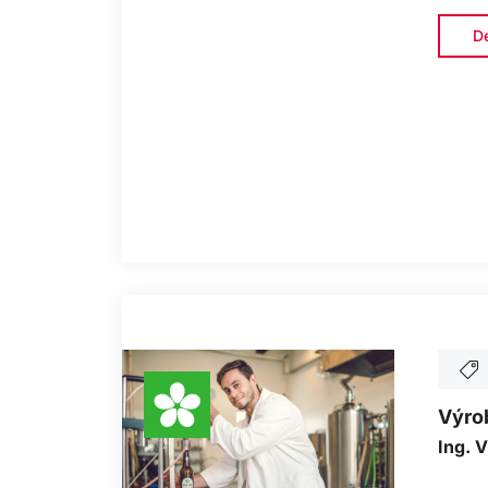
De
Výrob
Ing. V