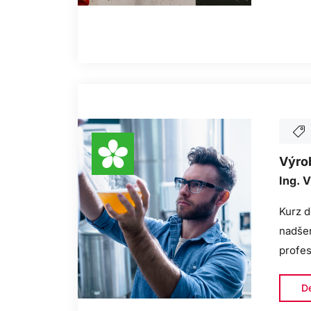
Výro
Ing. V
Kurz d
nadšen
profes
De