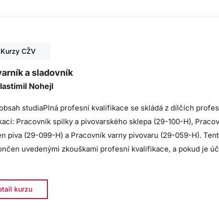
Kurzy CŽV
arník a sladovník
lastimil Nohejl
 obsah studiaPlná profesní kvalifikace se skládá z dílčích profe
ikací: Pracovník spilky a pivovarského sklepa (29-100-H), Praco
en piva (29-099-H) a Pracovník varny pivovaru (29-059-H). Ten
ončen uvedenými zkouškami profesní kvalifikace, a pokud je úč
tail kurzu