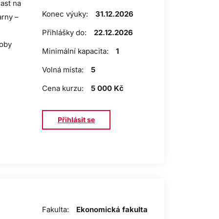
čast na
Konec výuky:
31.12.2026
arny –
Přihlášky do:
22.12.2026
roby
Minimální kapacita:
1
Volná místa:
5
Cena kurzu:
5 000 Kč
Přihlásit se
Fakulta:
Ekonomická fakulta