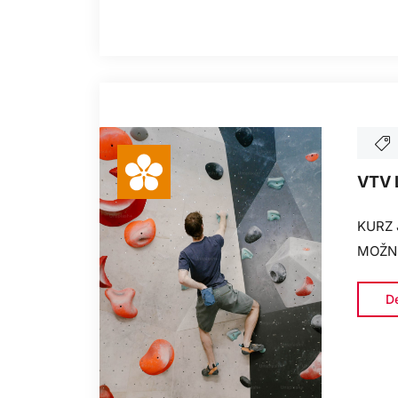
VTV 
KURZ 
MOŽN
De