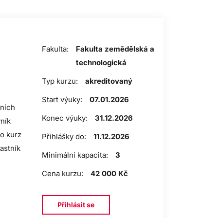
Fakulta:
Fakulta zemědělská a
technologická
Typ kurzu:
akreditovaný
Start výuky:
07.01.2026
sních
Konec výuky:
31.12.2026
vník
to kurz
Přihlášky do:
11.12.2026
astník
Minimální kapacita:
3
Cena kurzu:
42 000 Kč
Přihlásit se