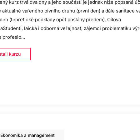
ený kurz trvá dva dny a jeho součástí je jednak níže popsaná ú
 aktuálně vařeného pivního druhu (první den) a dále sanitace v
den (teoretické podklady opět poslány předem). Cílová
aStudenti, laická i odborná veřejnost, zájemci problematiku vý
a profesio...
tail kurzu
Ekonomika a management