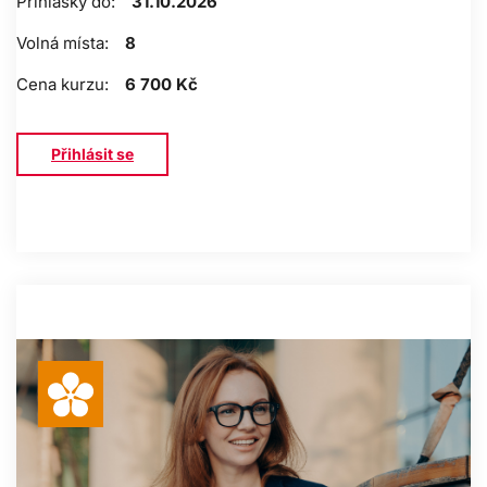
Přihlášky do:
31.10.2026
Volná místa:
8
Cena kurzu:
6 700 Kč
Přihlásit se