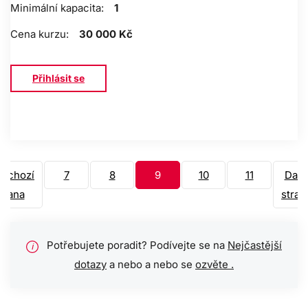
Minimální kapacita:
1
Cena kurzu:
30 000 Kč
Přihlásit se
edchozí
7
8
9
10
11
Dalš
trana
stran
Potřebujete poradit? Podívejte se na
Nejčastější
i
dotazy
a nebo a nebo se
ozvěte .