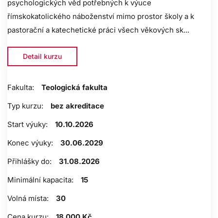
psychologických věd potřebných k výuce
římskokatolického náboženství mimo prostor školy a k
pastorační a katechetické práci všech věkových sk...
Detail kurzu
Fakulta:
Teologická fakulta
Typ kurzu:
bez akreditace
Start výuky:
10.10.2026
Konec výuky:
30.06.2029
Přihlášky do:
31.08.2026
Minimální kapacita:
15
Volná místa:
30
Cena kurzu:
18 000 Kč