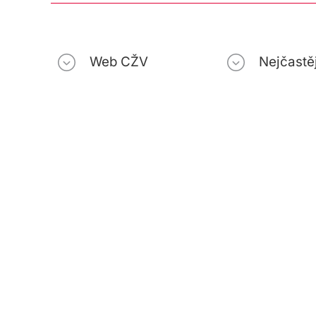
Web CŽV
Nejčastěj