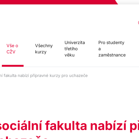
Univerzita
Pro studenty
Vše o
Všechny
třetího
a
CŽV
kurzy
věku
zaměstnance
ní fakulta nabízí přípravné kurzy pro uchazeče
ociální fakulta nabízí 