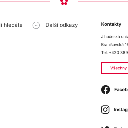
Kontakty
i hledáte
Další odkazy
Jihočeská uni
Branišovská 1
Tel. +420 389
Všechny 
Faceb
Insta