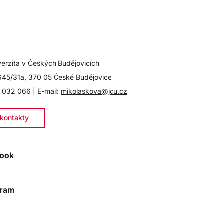
verzita v Českých Budějovicích
645/31a, 370 05 České Budějovice
 032 066 | E-mail:
mikolaskova@jcu.cz
kontakty
ook
gram