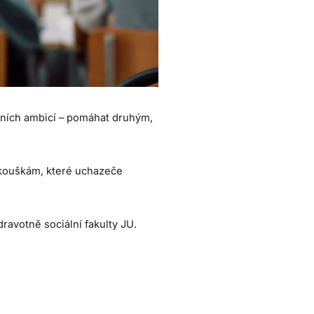
otních ambicí – pomáhat druhým,
.
 zkouškám, které uchazeče
ravotně sociální fakulty JU.