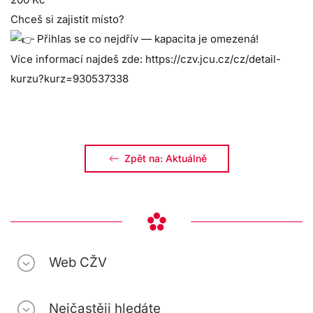
Chceš si zajistit místo?
Přihlas se co nejdřív — kapacita je omezená!
Více informací najdeš zde:
https://czv.jcu.cz/cz/detail-
kurzu?kurz=930537338
Zpět na: Aktuálně
Web CŽV
Nejčastěji hledáte