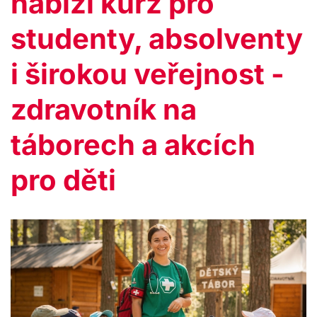
nabízí kurz pro
studenty, absolventy
i širokou veřejnost -
zdravotník na
táborech a akcích
pro děti