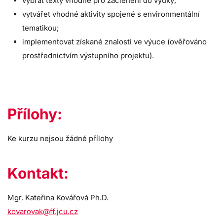
vybrat texty vhodné pro začlenění do výuky;
vytvářet vhodné aktivity spojené s environmentální
tematikou;
implementovat získané znalosti ve výuce (ověřováno
prostřednictvím výstupního projektu).
Přílohy:
Ke kurzu nejsou žádné přílohy
Kontakt:
Mgr. Kateřina Kovářová Ph.D.
kovarovak@ff.jcu.cz