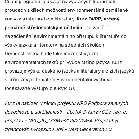
Cílem programu je ukázat na vybraných literárních
proudech a dílech možnosti environmentálně zaměřené
analýzy a interpretace literatury.
Kurz DVPP, určený
primárně středoškolským učitelům
, se zaměří
na začlenění environmentálního přístupu k literatuře do
výuky jazyka a literatury na středních školách.
Demonstrována bude také možnost využití
environmentálních textů při výuce cizího jazyka. Kurz
provazuje výuku českého jazyka a literatury a cizích jazyků
s průřezovým tématem Environmentální výchova
(očekávané výstupy dle RVP-G).
Kurz je nabízen v rámci projektu NPO Podpora zelených
dovedností a udržitelnosti – JU, KA 3: Kurzy CŽV, reg. č.
projektu – NPO_JU_MSMT-2115/2024-4. Projekt byl
financován Evropskou unií – Next Generation EU.