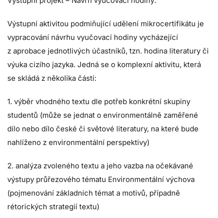
Výstupní projekt – Návrh vyučovací hodiny:
Výstupní aktivitou podmiňující udělení mikrocertifikátu je
vypracování návrhu vyučovací hodiny vycházející
z aprobace jednotlivých účastníků, tzn. hodina literatury či
výuka cizího jazyka. Jedná se o komplexní aktivitu, která
se skládá z několika částí:
1. výběr vhodného textu dle potřeb konkrétní skupiny
studentů (může se jednat o environmentálně zaměřené
dílo nebo dílo české či světové literatury, na které bude
nahlíženo z environmentální perspektivy)
2. analýza zvoleného textu a jeho vazba na očekávané
výstupy průřezového tématu Environmentální výchova
(pojmenování základních témat a motivů, případně
rétorických strategií textu)