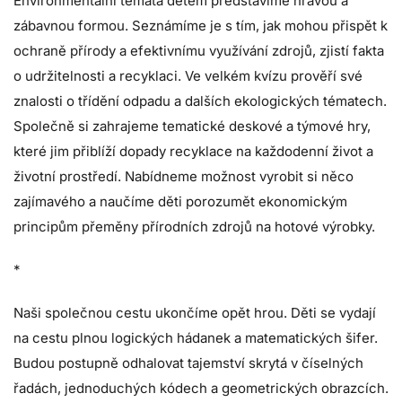
Environmentální témata dětem představíme hravou a
zábavnou formou. Seznámíme je s tím, jak mohou přispět k
ochraně přírody a efektivnímu využívání zdrojů, zjistí fakta
o udržitelnosti a recyklaci. Ve velkém kvízu prověří své
znalosti o třídění odpadu a dalších ekologických tématech.
Společně si zahrajeme tematické deskové a týmové hry,
které jim přiblíží dopady recyklace na každodenní život a
životní prostředí. Nabídneme možnost vyrobit si něco
zajímavého a naučíme děti porozumět ekonomickým
principům přeměny přírodních zdrojů na hotové výrobky.
*
Naši společnou cestu ukončíme opět hrou. Děti se vydají
na cestu plnou logických hádanek a matematických šifer.
Budou postupně odhalovat tajemství skrytá v číselných
řadách, jednoduchých kódech a geometrických obrazcích.