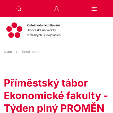
Přejít na hlavní obsah
Úvod
Detail kurzu
Příměstský tábor
Ekonomické fakulty -
Týden plný PROMĚN