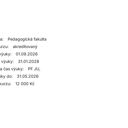
a:
Pedagogická fakulta
urzu:
akreditovaný
výuky:
01.09.2026
 výuky:
31.01.2028
 a čas výuky:
PF JU,
šky do:
31.05.2026
kurzu:
12 000 Kč