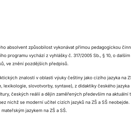
eho absolvent způsobilost vykonávat přímou pedagogickou činno
cího programu vychází z vyhlášky č. 317/2005 Sb., § 10, o dalš
ů, ve znění pozdějších předpisů.
ických znalostí v oblasti výuky češtiny jako cizího jazyka na Z
e, lexikologie, slovotvorby, syntaxe), z didaktiky českého jazyka 
tury, českých reálií a dějin zaměřených především na aktuální 
i, bez nichž se moderní učitel cizích jazyků na ZŠ a SŠ neobejd
ým mateřským jazykem na ZŠ a SŠ.