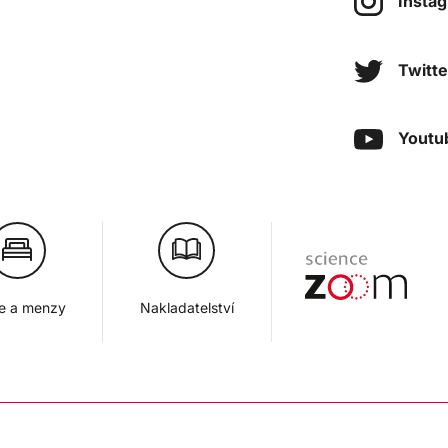
Insta
Twitte
Youtu
je a menzy
Nakladatelství