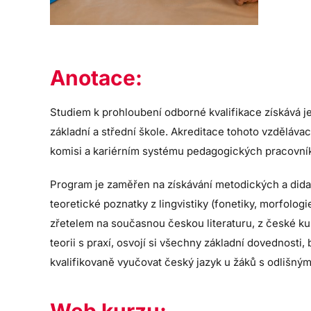
Anotace:
Studiem k prohloubení odborné kvalifikace získává j
základní a střední škole. Akreditace tohoto vzděláva
komisi a kariérním systému pedagogických pracovník
Program je zaměřen na získávání metodických a didakt
teoretické poznatky z lingvistiky (fonetiky, morfologi
zřetelem na současnou českou literaturu, z české kul
teorii s praxí, osvojí si všechny základní dovednost
kvalifikovaně vyučovat český jazyk u žáků s odlišn