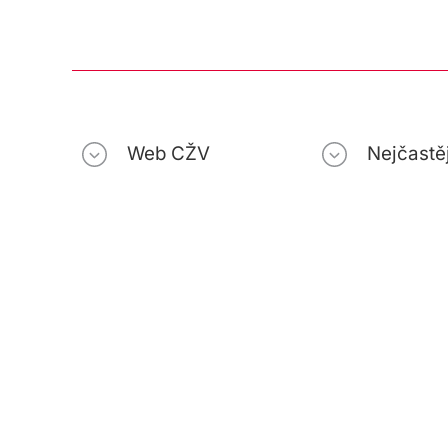
Web CŽV
Nejčastěj