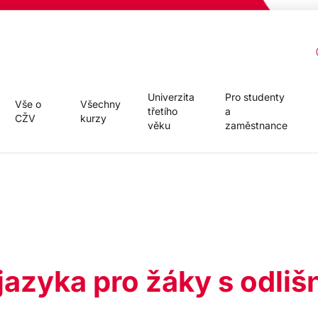
Univerzita
Pro studenty
Vše o
Všechny
třetího
a
CŽV
kurzy
věku
zaměstnance
 jazyka pro žáky s odl