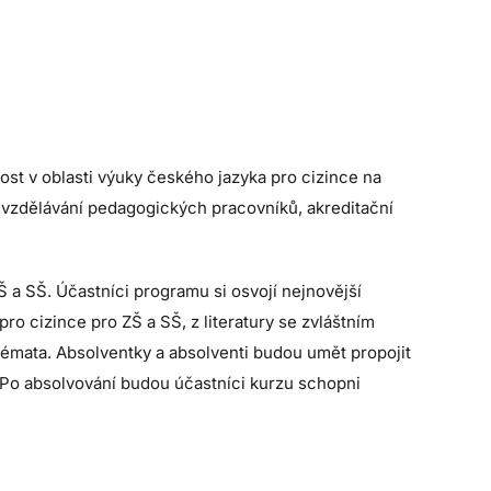
st v oblasti výuky českého jazyka pro cizince na
ím vzdělávání pedagogických pracovníků, akreditační
Š a SŠ. Účastníci programu si osvojí nejnovější
pro cizince pro ZŠ a SŠ, z literatury se zvláštním
témata. Absolventky a absolventi budou umět propojit
e. Po absolvování budou účastníci kurzu schopni