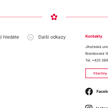
Kontakty
i hledáte
Další odkazy
Jihočeská uni
Branišovská 1
Tel. +420 389
Všechny 
Faceb