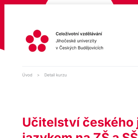
Přejít na hlavní obsah
Úvod
Detail kurzu
Učitelství českého
jazykem na ZŠ a SŠ