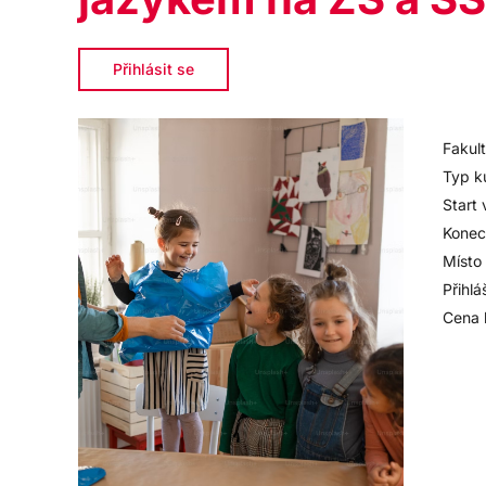
Přihlásit se
Fakult
Typ k
Start 
Konec
Místo
Přihlá
Cena 