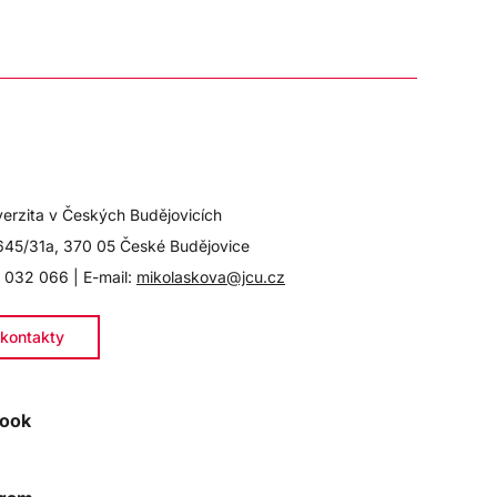
verzita v Českých Budějovicích
645/31a, 370 05 České Budějovice
 032 066 | E-mail:
mikolaskova@jcu.cz
kontakty
ook