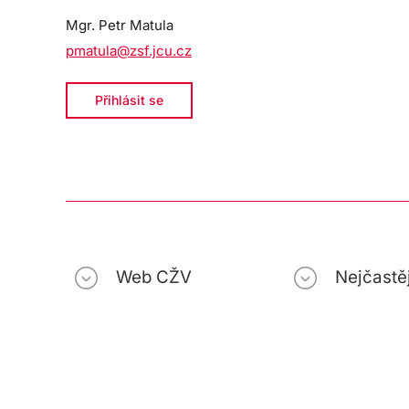
Mgr. Petr Matula
pmatula@zsf.jcu.cz
Přihlásit se
Web CŽV
Nejčastěj