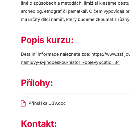
jiné o způsobech a metodách, jimiž si klestíme cestu
archeolog, etnograf či památkář. O čem vypovídají
má určitý dílčí námět, který budeme zkoumat z různýc
Popis kurzu:
Detailní informace naleznete zde:
https://www.zsf.jc
namluvy-s-jihoceskou-historii-objevy&catid=34
Přílohy:
Přihláška U3V.doc
Kontakt: