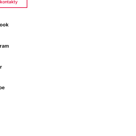
kontakty
ook
gram
r
be