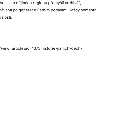
e, jak o dějinách regionu přemýšlí archivář,
edávaná po generace ústním podáním. Každý semestr
slostí.
?view=article&id=1375:historie-jiznich-cech-