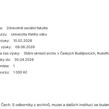
a:
Zdravotně sociální fakulta
urzu:
Univerzita třetího věku
výuky:
10.02.2026
 výuky:
09.06.2026
 a čas výuky:
Státní okresní archiv v Českých Budějovicích, Rudolf
šky do:
30.04.2026
místa:
1
kurzu:
1 000 Kč
 Čech. S odborníky z archivů, muzeí a dalších institucí se bud