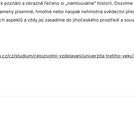
 k poznání a obrazně řečeno si „namlouváme“ historii. Dozvíme s
 prameny písemné, hmotné nebo naopak nehmotná svědectví př
h aspektů a vždy jej zasadíme do jihočeského prostředí a souvi
u.cz/cz/studium/celozivotni-vzdelavani/univerzita-tretiho-veku