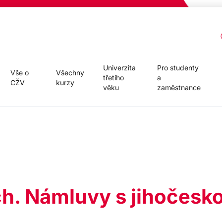
Univerzita
Pro studenty
Vše o
Všechny
třetího
a
CŽV
kurzy
věku
zaměstnance
ch. Námluvy s jihočesko